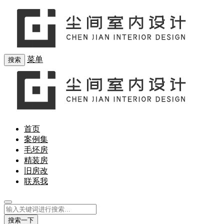
菜单
搜索
首页
案例集
毛坯房
精装房
旧房改
联系我
搜索一下