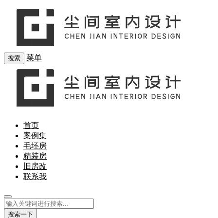
菜单
搜索
首页
案例集
毛坯房
精装房
旧房改
联系我
搜索一下