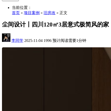
当前位置：
首页
»
项目案例
»
旧房改
» 正文
尘间设计丨四川120㎡3居意式极简风的家
李同学
2025-11-04
1996
预计阅读需要1分钟