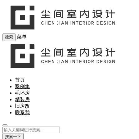
菜单
搜索
首页
案例集
毛坯房
精装房
旧房改
联系我
搜索一下