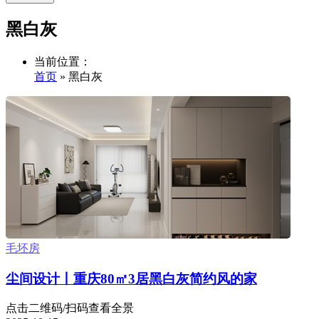
黑白灰
当前位置：
首页
» 黑白灰
毛坯房
尘间设计丨重庆80㎡3居黑白灰简约风的家
点击二维码/扫码查看全景