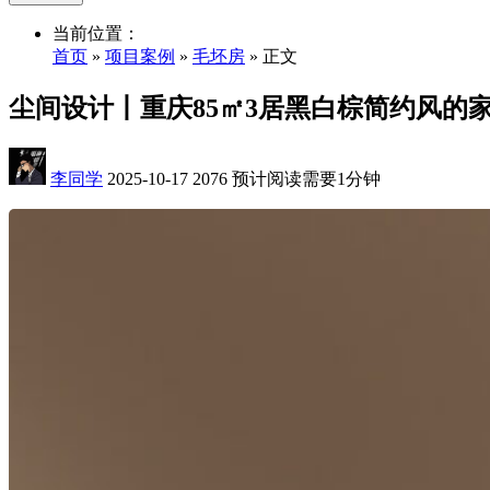
当前位置：
首页
»
项目案例
»
毛坯房
» 正文
尘间设计丨重庆85㎡3居黑白棕简约风的
李同学
2025-10-17
2076
预计阅读需要1分钟