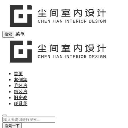
菜单
搜索
首页
案例集
毛坯房
精装房
旧房改
联系我
搜索一下