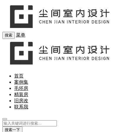
菜单
搜索
首页
案例集
毛坯房
精装房
旧房改
联系我
搜索一下