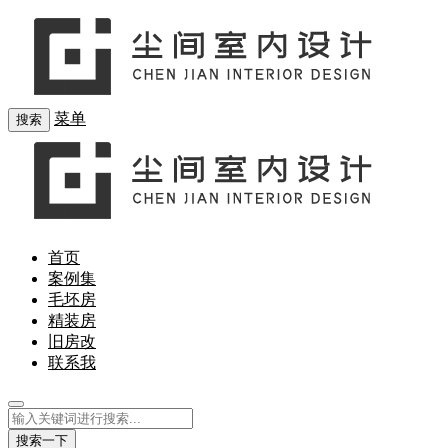
菜单
搜索
首页
案例集
毛坯房
精装房
旧房改
联系我
搜索一下